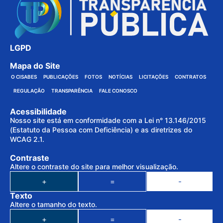
LGPD
Mapa do Site
O CISABES
PUBLICAÇÕES
FOTOS
NOTÍCIAS
LICITAÇÕES
CONTRATOS
REGULAÇÃO
TRANSPARÊNCIA
FALE CONOSCO
Acessibilidade
Nosso site está em conformidade com a Lei n° 13.146/2015
(Estatuto da Pessoa com Deficiência) e as diretrizes do
WCAG 2.1.
Contraste
Altere o contraste do site para melhor visualização.
+
=
-
Texto
Altere o tamanho do texto.
+
=
-