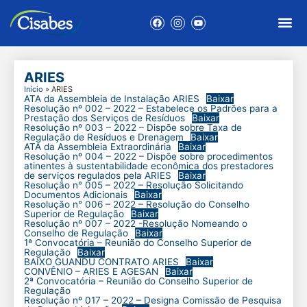
ARIES
Início
»
ARIES
ATA da Assembleia de Instalação ARIES
Baixar
Resolução nº 002 – 2022 – Estabelece os Padrões para a
Prestação dos Serviços de Resíduos
Baixar
Resolução nº 003 – 2022 – Dispõe sobre Taxa de
Regulação de Resíduos e Drenagem
Baixar
ATA da Assembleia Extraordinária
Baixar
Resolução nº 004 – 2022 – Dispõe sobre procedimentos
atinentes à sustentabilidade econômica dos prestadores
de serviços regulados pela ARIES
Baixar
Resolução n° 005 – 2022 – Resolução Solicitando
Documentos Adicionais
Baixar
Resolução n° 006 – 2022 – Resolução do Conselho
Superior de Regulação
Baixar
Resolução nº 007 – 2022 -Resolução Nomeando o
Conselho de Regulação
Baixar
1ª Convocatória – Reunião do Conselho Superior de
Regulação
Baixar
BAIXO GUANDU CONTRATO ARIES
Baixar
CONVÊNIO – ARIES E AGESAN
Baixar
2ª Convocatória – Reunião do Conselho Superior de
Regulação
Resolução nº 017 – 2022 – Designa Comissão de Pesquisa