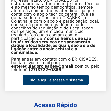
Por essa razão, o ER-CISABES foi
estruturado para funcionar de forma técnica
e ao mesmo tempo democrática, sempre
atento às comunidades atendidas, já que
conta com o apoio técnico central, que se
dá na sede do Consórcio CISABES em
Colatina, e com o apoio e participação local,
que se dá por meio dos denominados
conselhos de regulação e de fiscalização
dos serviços, um em cada município
regulado, os quais contam com a
participação de
7 conselheiros que são
usuários dos serviços de saneamento
daquela localidade, os quais são o elo de
ligação entre o apoio central e a
comunidade.
Para entrar em contato com o ER-CISABES,
basta enviar e-mail para
entereguladorcisabes@gmail.com
ou pelo
telefone
(27)3722-0366
.
Clique aqui e acesse o sistema
Acesso Rápido