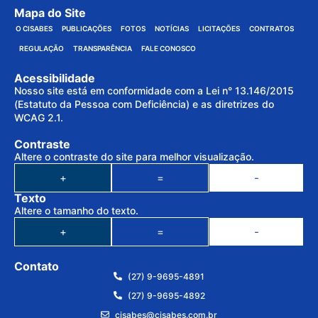
Mapa do Site
O CISABES
PUBLICAÇÕES
FOTOS
NOTÍCIAS
LICITAÇÕES
CONTRATOS
REGULAÇÃO
TRANSPARÊNCIA
FALE CONOSCO
Acessibilidade
Nosso site está em conformidade com a Lei n° 13.146/2015
(Estatuto da Pessoa com Deficiência) e as diretrizes do
WCAG 2.1.
Contraste
Altere o contraste do site para melhor visualização.
+
=
-
Texto
Altere o tamanho do texto.
+
=
-
Contato
(27) 9-9695-4891
(27) 9-9695-4892
cisabes@cisabes.com.br