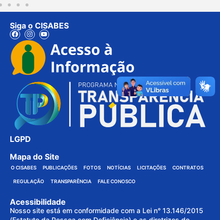
Siga o CISABES
LGPD
Mapa do Site
O CISABES
PUBLICAÇÕES
FOTOS
NOTÍCIAS
LICITAÇÕES
CONTRATOS
REGULAÇÃO
TRANSPARÊNCIA
FALE CONOSCO
Acessibilidade
Nosso site está em conformidade com a Lei n° 13.146/2015
(Estatuto da Pessoa com Deficiência) e as diretrizes do