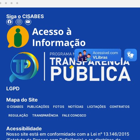
Siga o CISABES
LGPD
Mapa do Site
O CISABES
PUBLICAÇÕES
FOTOS
NOTÍCIAS
LICITAÇÕES
CONTRATOS
REGULAÇÃO
TRANSPARÊNCIA
FALE CONOSCO
Acessibilidade
Nosso site está em conformidade com a Lei n° 13.146/2015
(Estatuto da Pessoa com Deficiência) e as diretrizes do