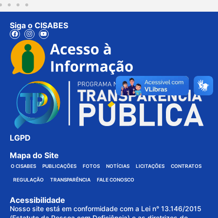
Siga o CISABES
LGPD
Mapa do Site
O CISABES
PUBLICAÇÕES
FOTOS
NOTÍCIAS
LICITAÇÕES
CONTRATOS
REGULAÇÃO
TRANSPARÊNCIA
FALE CONOSCO
Acessibilidade
Nosso site está em conformidade com a Lei n° 13.146/2015
(Estatuto da Pessoa com Deficiência) e as diretrizes do