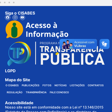
Siga o CISABES
LGPD
Mapa do Site
O CISABES
PUBLICAÇÕES
FOTOS
NOTÍCIAS
LICITAÇÕES
CONTRATOS
REGULAÇÃO
TRANSPARÊNCIA
FALE CONOSCO
Acessibilidade
Nosso site está em conformidade com a Lei n° 13.146/2015
(Estatuto da Pessoa com Deficiência) e as diretrizes do