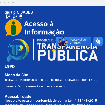
Siga o CISABES
LGPD
Mapa do Site
O CISABES
PUBLICAÇÕES
FOTOS
NOTÍCIAS
LICITAÇÕES
CONTRATOS
REGULAÇÃO
TRANSPARÊNCIA
FALE CONOSCO
Acessibilidade
Nosso site está em conformidade com a Lei n° 13.146/2015
(Estatuto da Pessoa com Deficiência) e as diretrizes do