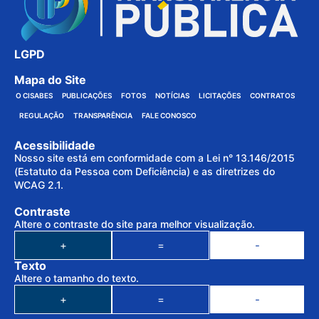
LGPD
Mapa do Site
O CISABES
PUBLICAÇÕES
FOTOS
NOTÍCIAS
LICITAÇÕES
CONTRATOS
REGULAÇÃO
TRANSPARÊNCIA
FALE CONOSCO
Acessibilidade
Nosso site está em conformidade com a Lei n° 13.146/2015
(Estatuto da Pessoa com Deficiência) e as diretrizes do
WCAG 2.1.
Contraste
Altere o contraste do site para melhor visualização.
+
=
-
Texto
Altere o tamanho do texto.
+
=
-