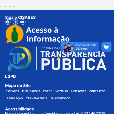
Siga o CISABES
LGPD
Mapa do Site
O CISABES
PUBLICAÇÕES
FOTOS
NOTÍCIAS
LICITAÇÕES
CONTRATOS
REGULAÇÃO
TRANSPARÊNCIA
FALE CONOSCO
Acessibilidade
Nosso site está em conformidade com a Lei n° 13.146/2015