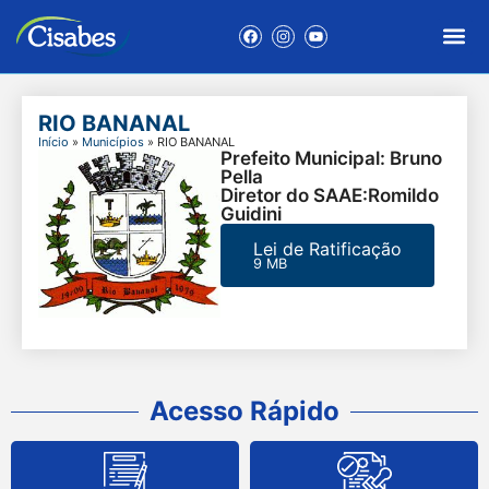
RIO BANANAL
Início
»
Municípios
»
RIO BANANAL
Prefeito Municipal: Bruno
Pella
Diretor do SAAE:Romildo
Guidini
Lei de Ratificação
9 MB
Acesso Rápido