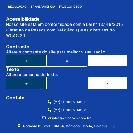
REGULAÇÃO
TRANSPARÊNCIA
FALE CONOSCO
Acessibilidade
Nosso site está em conformidade com a Lei n° 13.146/2015
(Estatuto da Pessoa com Deficiência) e as diretrizes do
WCAG 2.1.
Contraste
Altere o contraste do site para melhor visualização.
+
=
-
Texto
Altere o tamanho do texto.
+
=
-
Contato
(27) 9-9695-4891
(27) 9-9695-4892
cisabes@cisabes.com.br
Rodovia BR 259 - KM54, Córrego Estrela, Colatina - ES