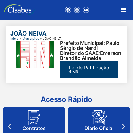
JOÃO NEIVA
Início
»
Municípios
»
JOÃO NEIVA
Prefeito Municipal: Paulo
Sérgio de Nardi
Diretor do SAAE:Emerson
Brandão Almeida
Lei de Ratificação
4 MB
Acesso Rápido
Contratos
Diário Oficial