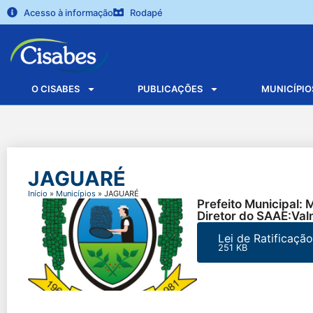
Acesso à informação
Rodapé
O CISABES
PUBLICAÇÕES
MUNICÍPIO
JAGUARÉ
Início
»
Municípios
»
JAGUARÉ
Prefeito Municipal
Diretor do SAAE:Val
Lei de Ratificaçã
251 KB