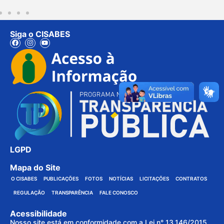
Siga o CISABES
LGPD
Mapa do Site
O CISABES
PUBLICAÇÕES
FOTOS
NOTÍCIAS
LICITAÇÕES
CONTRATOS
REGULAÇÃO
TRANSPARÊNCIA
FALE CONOSCO
Acessibilidade
Nosso site está em conformidade com a Lei n° 13.146/2015