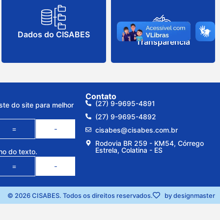
Dados do CISABES
Transparência
Contato
(27) 9-9695-4891
ste do site para melhor
(27) 9-9695-4892
=
-
cisabes@cisabes.com.br
Rodovia BR 259 - KM54, Córrego
Estrela, Colatina - ES
ho do texto.
=
-
© 2026 CISABES. Todos os direitos reservados.
by designmaster