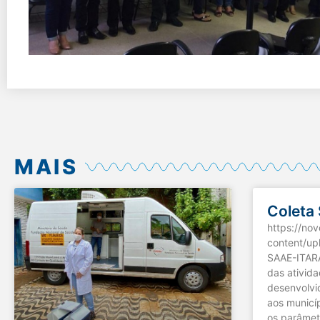
MAIS
Coleta
https://no
content/u
SAAE-ITAR
das ativid
desenvolvi
aos municí
os parâmetr