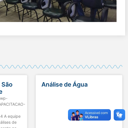
 São
Análise de Água
e
/wp-
CAPACITACAO-
 A equipe
álises de