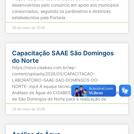
desenvolvidas pelo consórcio em apoio aos municípios
consorciados, seguindo os parâmetros e diretrizes
estabelecidos pela Portaria
28 de maio de 2026
Capacitação SAAE São Domingos
do Norte
https://novo.cisabes.com.br/wp-
content/uploads/2026/05/CAPACITACAO-
LABORATORIO-SAAE-SAO-DOMINGOS-DO-
NORTE-.mp4 A equipe técnica do Laboratório de
Análises de Água do CISABES esteve presente no SAAE
de São Domingos do Norte para a realização de
28 de maio de 2026