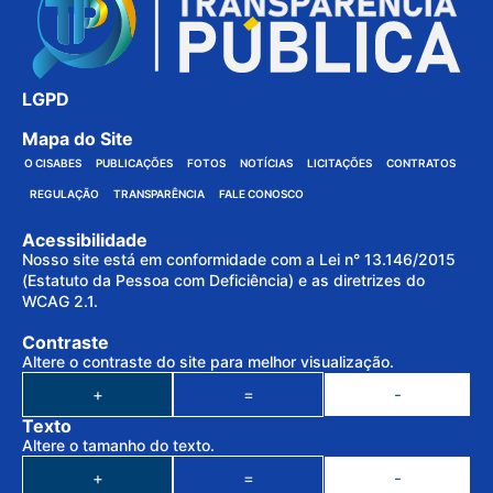
LGPD
Mapa do Site
O CISABES
PUBLICAÇÕES
FOTOS
NOTÍCIAS
LICITAÇÕES
CONTRATOS
REGULAÇÃO
TRANSPARÊNCIA
FALE CONOSCO
Acessibilidade
Nosso site está em conformidade com a Lei n° 13.146/2015
(Estatuto da Pessoa com Deficiência) e as diretrizes do
WCAG 2.1.
Contraste
Altere o contraste do site para melhor visualização.
+
=
-
Texto
Altere o tamanho do texto.
+
=
-