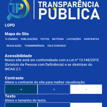
LGPD
Mapa do Site
O CISABES
PUBLICAÇÕES
FOTOS
NOTÍCIAS
LICITAÇÕES
CONTRATOS
REGULAÇÃO
TRANSPARÊNCIA
FALE CONOSCO
Acessibilidade
Nosso site está em conformidade com a Lei n° 13.146/2015
(Estatuto da Pessoa com Deficiência) e as diretrizes do
WCAG 2.1.
Contraste
Altere o contraste do site para melhor visualização.
+
=
-
Texto
Altere o tamanho do texto.