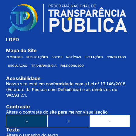
LGPD
Mapa do Site
O CISABES
PUBLICAÇÕES
FOTOS
NOTÍCIAS
LICITAÇÕES
CONTRATOS
REGULAÇÃO
TRANSPARÊNCIA
FALE CONOSCO
Acessibilidade
Nosso site está em conformidade com a Lei n° 13.146/2015
(Estatuto da Pessoa com Deficiência) e as diretrizes do
WCAG 2.1.
Contraste
Altere o contraste do site para melhor visualização.
+
=
-
Texto
Altere o tamanho do texto.