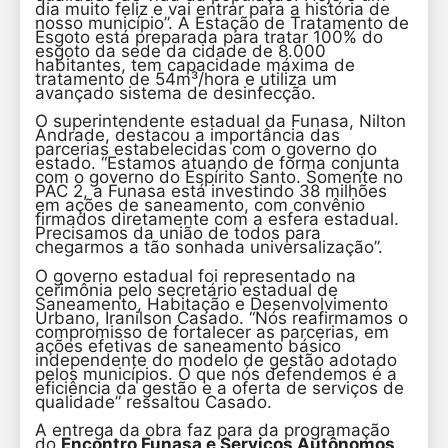
dia muito feliz e vai entrar para a história de
nosso município”. A Estação de Tratamento de
Esgoto está preparada para tratar 100% do
esgoto da sede da cidade de 8.000
habitantes, tem capacidade máxima de
tratamento de 54m³/hora e utiliza um
avançado sistema de desinfecção.
O superintendente estadual da Funasa, Nilton
Andrade, destacou a importância das
parcerias estabelecidas com o governo do
estado. “Estamos atuando de forma conjunta
com o governo do Espírito Santo. Somente no
PAC 2, a Funasa está investindo 38 milhões
em ações de saneamento, com convênio
firmados diretamente com a esfera estadual.
Precisamos da união de todos para
chegarmos a tão sonhada universalização”.
O governo estadual foi representado na
cerimônia pelo secretário estadual de
Saneamento, Habitação e Desenvolvimento
Urbano, Iranilson Casado. “Nós reafirmamos o
compromisso de fortalecer as parcerias, em
ações efetivas de saneamento básico
independente do modelo de gestão adotado
pelos municípios. O que nós defendemos é a
eficiência da gestão e a oferta de serviços de
qualidade” ressaltou Casado.
A entrega da obra faz para da programação
do
Encontro Funasa e Serviços Autônomos