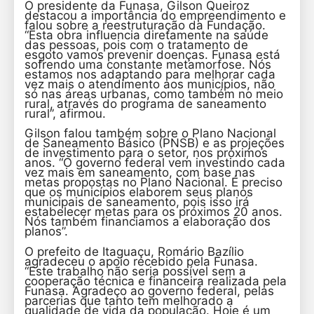
O presidente da Funasa, Gilson Queiroz
destacou a importância do empreendimento e
falou sobre a reestruturação da Fundação.
“Esta obra influencia diretamente na saúde
das pessoas, pois com o tratamento de
esgoto vamos prevenir doenças. Funasa está
sofrendo uma constante metamorfose. Nós
estamos nos adaptando para melhorar cada
vez mais o atendimento aos municípios, não
só nas áreas urbanas, como também no meio
rural, através do programa de saneamento
rural”, afirmou.
Gilson falou também sobre o Plano Nacional
de Saneamento Básico (PNSB) e as projeções
de investimento para o setor, nos próximos
anos. “O governo federal vem investindo cada
vez mais em saneamento, com base nas
metas propostas no Plano Nacional. É preciso
que os municípios elaborem seus planos
municipais de saneamento, pois isso irá
estabelecer metas para os próximos 20 anos.
Nós também financiamos a elaboração dos
planos”.
O prefeito de Itaguaçu, Romário Bazílio
agradeceu o apoio recebido pela Funasa.
“Este trabalho não seria possível sem a
cooperação técnica e financeira realizada pela
Funasa. Agradeço ao governo federal, pelas
parcerias que tanto tem melhorado a
qualidade de vida da população. Hoje é um