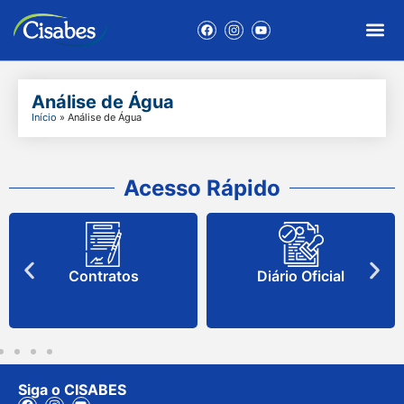
Análise de Água
Início
»
Análise de Água
Acesso Rápido
Contratos
Diário Oficial
Siga o CISABES