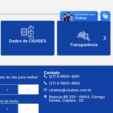
Dados do CISABES
Transparência
Contato
(27) 9-9695-4891
ste do site para melhor
(27) 9-9695-4892
=
-
cisabes@cisabes.com.br
Rodovia BR 259 - KM54, Córrego
Estrela, Colatina - ES
ho do texto.
=
-