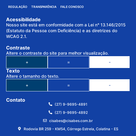
REGULAÇÃO
TRANSPARÊNCIA
FALE CONOSCO
Acessibilidade
Nosso site está em conformidade com a Lei n° 13.146/2015
(Estatuto da Pessoa com Deficiência) e as diretrizes do
WCAG 2.1.
Contraste
Altere o contraste do site para melhor visualização.
+
=
-
Texto
Altere o tamanho do texto.
+
=
-
Contato
(27) 9-9695-4891
(27) 9-9695-4892
cisabes@cisabes.com.br
Rodovia BR 259 - KM54, Córrego Estrela, Colatina - ES