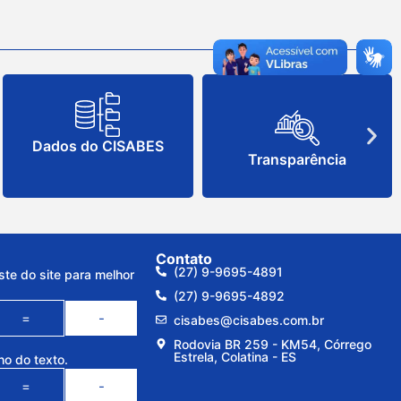
Dados do CISABES
Transparência
Contato
(27) 9-9695-4891
ste do site para melhor
(27) 9-9695-4892
=
-
cisabes@cisabes.com.br
Rodovia BR 259 - KM54, Córrego
Estrela, Colatina - ES
ho do texto.
=
-