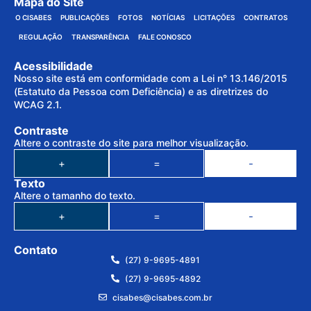
Mapa do Site
O CISABES
PUBLICAÇÕES
FOTOS
NOTÍCIAS
LICITAÇÕES
CONTRATOS
REGULAÇÃO
TRANSPARÊNCIA
FALE CONOSCO
Acessibilidade
Nosso site está em conformidade com a Lei n° 13.146/2015
(Estatuto da Pessoa com Deficiência) e as diretrizes do
WCAG 2.1.
Contraste
Altere o contraste do site para melhor visualização.
+
=
-
Texto
Altere o tamanho do texto.
+
=
-
Contato
(27) 9-9695-4891
(27) 9-9695-4892
cisabes@cisabes.com.br